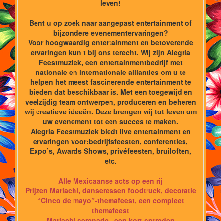
leven!
Bent u op zoek naar aangepast entertainment of
bijzondere evenementervaringen?
Voor hoogwaardig entertainment en betoverende
ervaringen kun t bij ons terecht. Wij zijn Alegria
Feestmuziek, een entertainmentbedrijf met
nationale en internationale allianties om u te
helpen het meest fascinerende entertainment te
bieden dat beschikbaar is. Met een toegewijd en
veelzijdig team ontwerpen, produceren en beheren
wij creatieve ideeën. Deze brengen wij tot leven om
uw evenement tot een succes te maken.
Alegria Feestmuziek biedt live entertainment en
ervaringen voor:bedrijfsfeesten, conferenties,
Expo’s, Awards Shows, privéfeesten, bruiloften,
etc.
Alle Mexicaanse acts op een rij
Prijzen Mariachi, danseressen foodtruck, decoratie
“Cinco de mayo”-themafeest, een compleet
themafeest
Mariachi serenade –een kort optreden