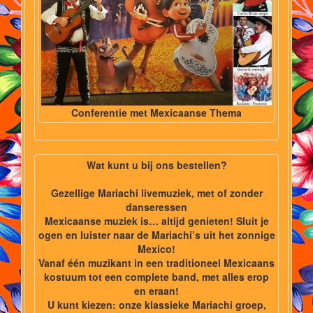
Conferentie met Mexicaanse Thema
Wat kunt u bij ons bestellen?
Gezellige Mariachi livemuziek, met of zonder
danseressen
Mexicaanse muziek is… altijd genieten! Sluit je
ogen en luister naar de Mariachi’s uit het zonnige
Mexico!
Vanaf één muzikant in een traditioneel Mexicaans
kostuum tot een complete band, met alles erop
en eraan!
U kunt kiezen: onze klassieke Mariachi groep,