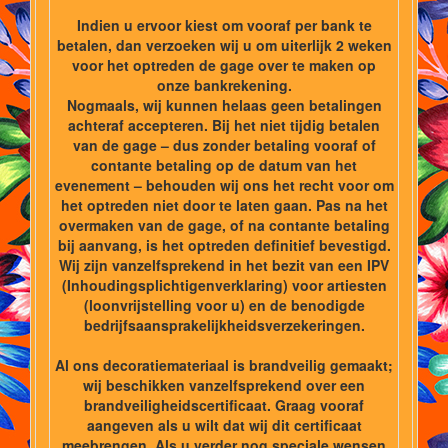
Indien u ervoor kiest om vooraf per bank te
betalen, dan verzoeken wij u om uiterlijk 2 weken
voor het optreden de gage over te maken op
onze bankrekening.
Nogmaals, wij kunnen helaas geen betalingen
achteraf accepteren. Bij het niet tijdig betalen
van de gage – dus zonder betaling vooraf of
contante betaling op de datum van het
evenement – behouden wij ons het recht voor om
het optreden niet door te laten gaan. Pas na het
overmaken van de gage, of na contante betaling
bij aanvang, is het optreden definitief bevestigd.
Wij zijn vanzelfsprekend in het bezit van een IPV
(Inhoudingsplichtigenverklaring) voor artiesten
(loonvrijstelling voor u) en de benodigde
bedrijfsaansprakelijkheidsverzekeringen.
Al ons decoratiemateriaal is brandveilig gemaakt;
wij beschikken vanzelfsprekend over een
brandveiligheidscertificaat. Graag vooraf
aangeven als u wilt dat wij dit certificaat
meebrengen. Als u verder nog speciale wensen