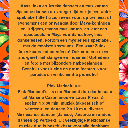
Maya, Inka en Azteka dansers en muzikanten
Spaanse dansen uit vroeger tijden zijn een uniek
spektakel! Stelt u zich eens voor: op uw feest of
evenement een ontvangst door Maya-koningen
en -krijgers, tevens muzikanten, en later een
spectaculaire Maya vuurdansshow, Inca-
danseressen; kortom een mysterieus spektakel,
met de mooiste kostuums. Een waar Zuid-
Amerikaans indianenfeest! Ook voor een meet-
and-greet met slangen en indianen! Optredens
en foto’s met bijzondere rimboeslangen.
Geschikt voor kleine en grote feesten, voor
parades en winkelcentra promotie!
Pink Mariachi’s ©
“Pink Mariachi’s” is een Mariachi-duo dat bestaat
uit Mariana Castellanos en Laura Rivas. Zij
spelen 1 x 30 min. muziek (akoestisch of
versterkt) en dansen 2 x 10 min. diverse
Mexicaanse dansen (Jalisco, Veracruz en andere
dansen op verzoek). Dit veelzijdige Mexicaanse
muziek duo is beschikbaar voor alle denkbare