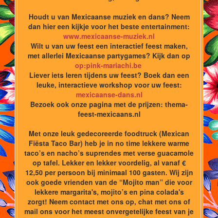
Houdt u van Mexicaanse muziek en dans? Neem
dan hier een kijkje voor het beste entertainment:
www.mexicaanse-muziek.nl
Wilt u van uw feest een interactief feest maken,
met allerlei Mexicaanse partygames? Kijk dan op
op:pink-mariachi.be
Liever iets leren tijdens uw feest? Boek dan een
leuke, interactieve workshop voor uw feest:
mexicaanse-dans.nl
Bezoek ook onze pagina met de prijzen: thema-
feest-mexicaans.nl
Met onze leuk gedecoreerde foodtruck (Mexican
Fiësta Taco Bar) heb je in no time lekkere warme
taco’s en nacho’s suprendes met verse guacamole
op tafel. Lekker en lekker voordelig, al vanaf €
12,50 per persoon bij minimaal 100 gasten. Wij zijn
ook goede vrienden van de “Mojito man” die voor
lekkere margarita's, mojito’s en pina colada's
zorgt! Neem contact met ons op, chat met ons of
mail ons voor het meest onvergetelijke feest van je