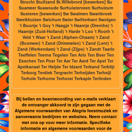
Strucht Stuifzand St.Willebrord [bewerken] Su
Suameer Suawoude Surhuisterveen Surhuizum
Susteren [bewerken] Sw Swalmen Swartbroek
Sweikhuizen Swichum Swier Swifterbant Swolgen
't Buurtje 't Goy 't Haagje 't Haantje (Drenthe) 't
Haantje (Zuid-Holland) 't Harde 't Loo 't Rooth 't
Veld 't Waar 't Zand (Alphen-Chaam) 't Zand
(Boxmeer) 't Zand (Drimmelen) 't Zand (Lent) 't
Zand (Werkendam) 't Zand (Zijpe) 't Zandt Taarlo
Teeffelen Teerns Tegelen Ten Arlo Ten Boer Ten
Esschen Ten Post Ter Aar Ter Aard Ter Apel Ter
Apelkanaal Ter Heijde Ter Idzard Terband Terblijt
Terborg Terdiek Tergracht Terheijden Terheijl
Terhole Terhorne Terhorst Terkaple Terlinden
Bij bellen en beantwoording van e-mails verklaart
de ontvanger akkoord te zijn gegaan met de
Algemene voorwaarden van Alegria feestmuziek en
aanverwante bedrijven en websites. Neem contact
met ons op voor meer informatie. Specifieke
informatie en algemene voorwaarden voor de