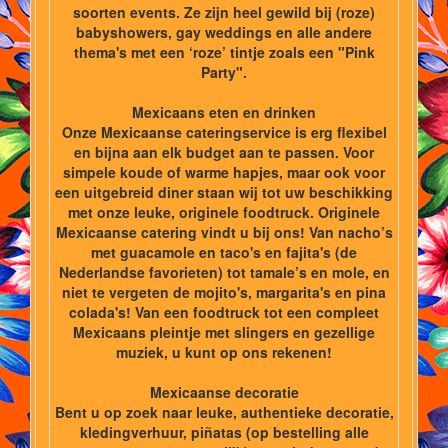
soorten events. Ze zijn heel gewild bij (roze)
babyshowers, gay weddings en alle andere
thema's met een ‘roze’ tintje zoals een "Pink
Party".
Mexicaans eten en drinken
Onze Mexicaanse cateringservice is erg flexibel
en bijna aan elk budget aan te passen. Voor
simpele koude of warme hapjes, maar ook voor
een uitgebreid diner staan wij tot uw beschikking
met onze leuke, originele foodtruck. Originele
Mexicaanse catering vindt u bij ons! Van nacho’s
met guacamole en taco's en fajita's (de
Nederlandse favorieten) tot tamale’s en mole, en
niet te vergeten de mojito's, margarita's en pina
colada's! Van een foodtruck tot een compleet
Mexicaans pleintje met slingers en gezellige
muziek, u kunt op ons rekenen!
Mexicaanse decoratie
Bent u op zoek naar leuke, authentieke decoratie,
kledingverhuur, piñatas (op bestelling alle