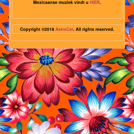
Mexicaanse muziek vindt u
HIER
.
Copyright ©2018
AstroCat
. All rights reserved.