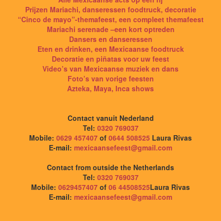
Prijzen Mariachi, danseressen foodtruck, decoratie
“Cinco de mayo”-themafeest, een compleet themafeest
Mariachi serenade –een kort optreden
Dansers en danseressen
Eten en drinken, een Mexicaanse foodtruck
Decoratie en piñatas voor uw feest
Video’s van Mexicaanse muziek en dans
Foto’s van vorige feesten
Azteka, Maya, Inca shows
Contact vanuit Nederland
Tel:
0320 769037
Mobile:
0629 457407
of
0644 508525
Laura Rivas
E-mail:
mexicaansefeest@gmail.com
Contact from outside the Netherlands
Tel:
0320 769037
Mobile:
0629457407
of
06 44508525
Laura Rivas
E-mail:
mexicaansefeest@gmail.com