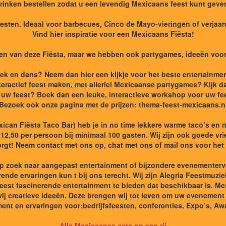
rinken bestellen zodat u een levendig Mexicaans feest kunt geve
eesten. Ideaal voor barbecues, Cinco de Mayo-vieringen of verjaar
Vind hier inspiratie voor een Mexicaans Fiësta!
n van deze Fiësta, maar we hebben ook partygames, ideeën voor 
k en dans? Neem dan hier een kijkje voor het beste entertainme
nteractief feest maken, met allerlei Mexicaanse partygames? Kijk 
ns uw feest? Boek dan een leuke, interactieve workshop voor uw fe
Bezoek ook onze pagina met de prijzen: thema-feest-mexicaans.n
ican Fiësta Taco Bar) heb je in no time lekkere warme taco’s e
 € 12,50 per persoon bij minimaal 100 gasten. Wij zijn ook goede v
zorgt! Neem contact met ons op, chat met ons of mail ons voor het 
p zoek naar aangepast entertainment of bijzondere evenementer
de ervaringen kun t bij ons terecht. Wij zijn Alegria Feestmuzie
meest fascinerende entertainment te bieden dat beschikbaar is. M
j creatieve ideeën. Deze brengen wij tot leven om uw evenement
ment en ervaringen voor:bedrijfsfeesten, conferenties, Expo’s, Awa
Alle Mexicaanse acts op een rij