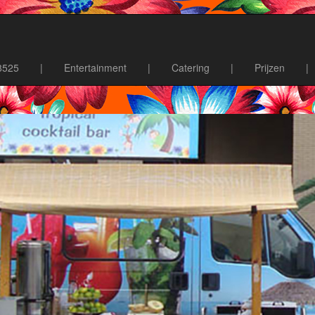
8525
|
Entertainment
|
Catering
|
Prijzen
|