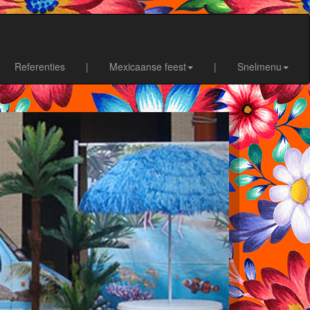
Referenties
|
Mexicaanse feest
|
Snelmenu