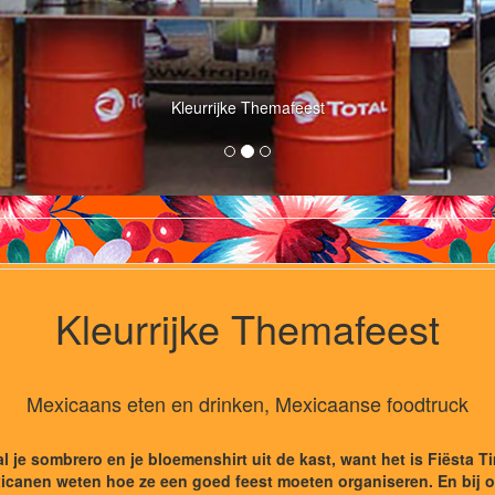
Kleurrijke Themafeest
Kleurrijke Themafeest
Mexicaans eten en drinken, Mexicaanse foodtruck
l je sombrero en je bloemenshirt uit de kast, want het is Fiësta T
 Mexicanen weten hoe ze een goed feest moeten organiseren. En bij 