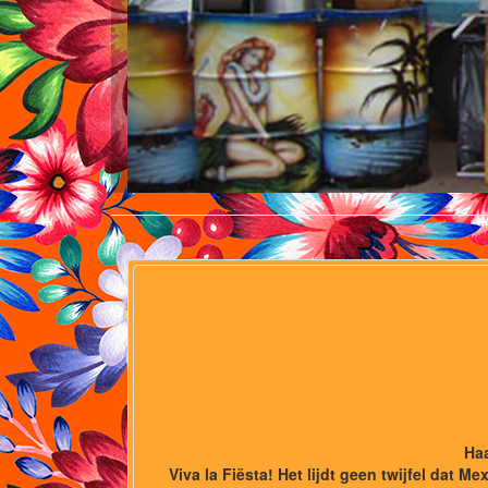
Haa
Viva la Fiësta! Het lijdt geen twijfel dat