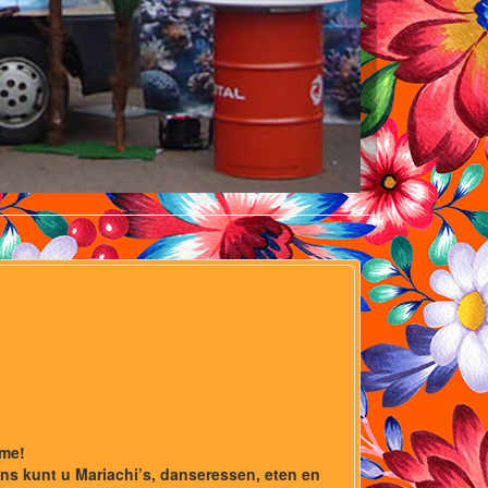
ime!
ons kunt u Mariachi’s, danseressen, eten en