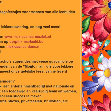
n!
dagsfeestjes voor mensen van alle leeftijden.
lekkere catering, en nog veel meer!
nt:
www.mexicaanse-muziek.nl
dan op
op:pink-mariachi.be
est:
mexicaanse-dans.nl
l
n nacho’s suprendes met verse guacamole op
rienden van de “Mojito man” die voor lekkere
meest onvergetelijke feest van je leven!
varingen?
k, een entertainmentbedrijf met nationale en
et een toegewijd en veelzijdig team ontwerpen,
 tot een succes te maken.
rds Shows, privéfeesten, bruiloften, etc.